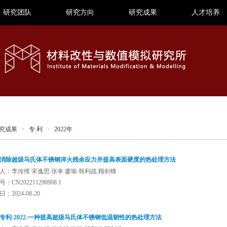
研究团队
研究方向
研究成果
人才培养
究成果
>
专 利
>
2022年
消除超级马氏体不锈钢淬火残余应力并提高表面硬度的热处理方法
人：李传维 宋逸思 张幸 廖瑜 韩利战 顾剑锋
：CN202211290908.1
：2024-08-20
专利-2022-一种提高超级马氏体不锈钢低温韧性的热处理方法