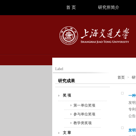
首 页
研究所简介
Label
首页
>
研
研究成果
奖 项
一种
发明
第一单位奖项
专利号
参与单位奖项
公告日
教学类奖项
发明
文 章