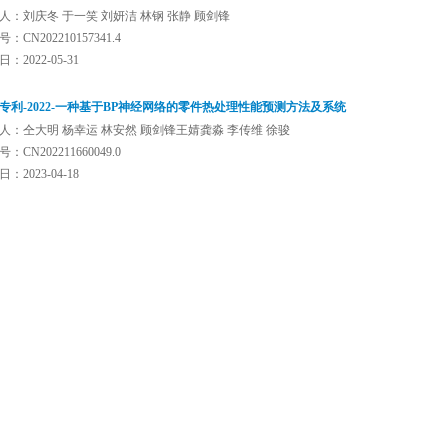
人：刘庆冬 于一笑 刘妍洁 林钢 张静 顾剑锋
：CN202210157341.4
：2022-05-31
专利-2022-一种基于BP神经网络的零件热处理性能预测方法及系统
人：仝大明 杨幸运 林安然 顾剑锋王婧龚淼 李传维 徐骏
：CN202211660049.0
：2023-04-18