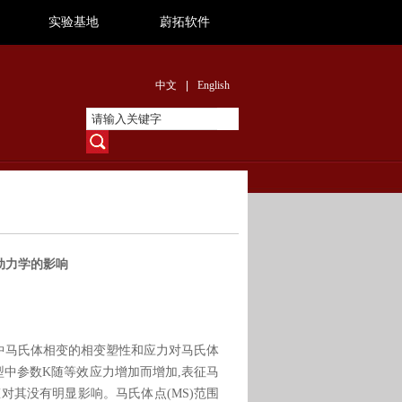
实验基地
蔚拓软件
中文
|
English
动力学的影响
钢中马氏体相变的相变塑性和应力对马氏体
塑性模型中参数K随等效应力增加而增加,表征马
,应力状态对其没有明显影响。马氏体点(MS)范围