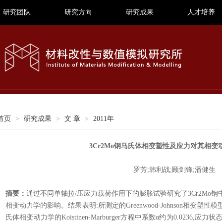
研究团队
研究方向
研究成果
人才培养
首页
>
研究成果
>
文 章
>
2011年
3Cr2Mo钢马氏体相变塑性及应力对其相变
罗芳;韩利战;顾剑锋;潘健生
摘要：
通过不同单轴拉/压应力载荷作用下的膨胀试验研究了3Cr2Mo
相变动力学的影响。结果表明:所测定的Greenwood-Johnson相变
氏体相变动力学的Koistinen-Marburger方程中系数α约为0.0236